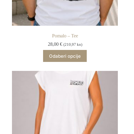
Pomalo – Tee
28,00
€
(210,97 kn)
Ovaj
Odaberi opcije
proizvod
ima
više
varijanti.
Opcije
se
mogu
odabrati
na
stranici
proizvoda