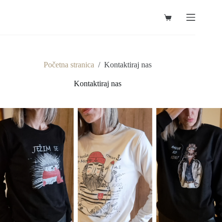
Preskoči
na
Košarica
sadržaj
Početna stranica
/
Kontaktiraj nas
Kontaktiraj nas