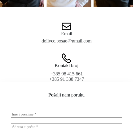
Email
dollyce.posao@gmail.com
Kontakt broj
+385 98 415 661
+385 91 338 7347
Pošalji nam poruku
I
m
e
E
i
m