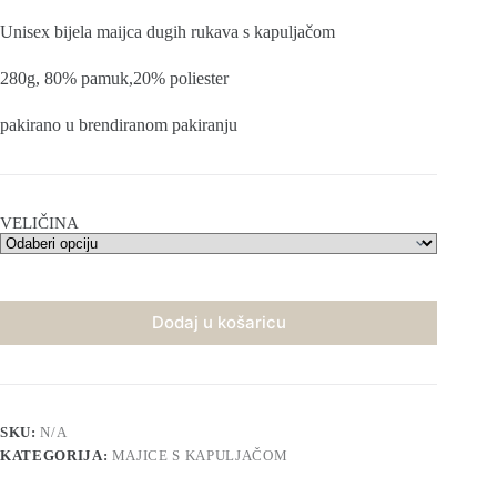
cijena
cijena
bila
je:
Unisex bijela maijca dugih rukava s kapuljačom
je:
41,00 €
49,80 €
(308,91
280g, 80% pamuk,20% poliester
(375,22
kn).
kn).
pakirano u brendiranom pakiranju
VELIČINA
Dodaj u košaricu
SKU:
N/A
KATEGORIJA:
MAJICE S KAPULJAČOM