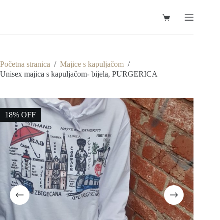
Preskoči
na
Košarica
sadržaj
Početna stranica
/
Majice s kapuljačom
/
Unisex majica s kapuljačom- bijela, PURGERICA
18% OFF