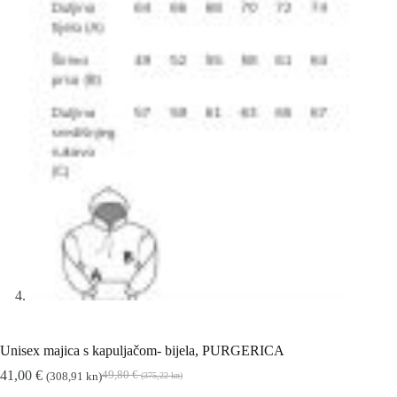
Unisex majica s kapuljačom- bijela, PURGERICA
41,00
€
49,80
€
(308,91 kn)
(375,22 kn)
Izvorna
Trenutna