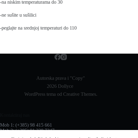
-na niskim temperaturama do 30
-ne sušite u sušilici
-peglajte na srednjoj temperaturi do 110
Autorska prava i "Copy"
2026 Dollyce
WordPress tema od
Creative Themes
.
Kontaktiraj nas
Mob 1: (+385) 98 415 661
Mob 2: (+385) 91 338 7347