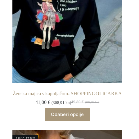
na
stranici
proizvoda
Ženska majica s kapuljačom- SHOPPINGOLICARKA
41,00
€
49,80
€
(308,91 kn)
(375,22 kn)
Izvorna
Trenutna
cijena
cijena
Ovaj
Odaberi opcije
bila
je:
proizvod
je:
41,00 €
ima
49,80 €
(308,91
više
(375,22
kn).
varijanti.
kn).
Opcije
18% OFF