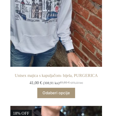
na
stranici
proizvoda
Unisex majica s kapuljačom- bijela, PURGERICA
41,00
€
49,80
€
(308,91 kn)
(375,22 kn)
Izvorna
Trenutna
cijena
cijena
Ovaj
Odaberi opcije
bila
je:
proizvod
je:
41,00 €
ima
49,80 €
(308,91
više
(375,22
kn).
varijanti.
kn).
Opcije
18% OFF