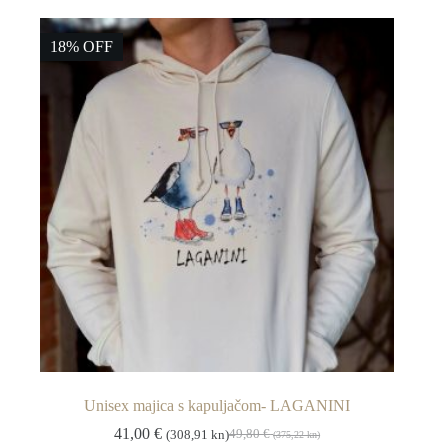
49,80 €
(308,91
više
(375,22
kn).
varijanti.
kn).
Opcije
18% OFF
se
mogu
odabrati
na
stranici
proizvoda
Unisex majica s kapuljačom- LAGANINI
41,00
€
49,80
€
(308,91 kn)
(375,22 kn)
Izvorna
Trenutna