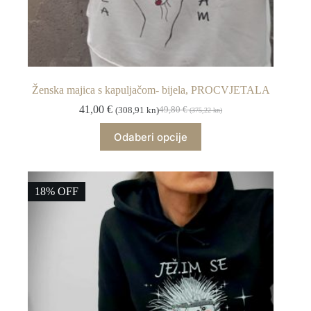
Ženska majica s kapuljačom- bijela, PROCVJETALA
41,00
€
49,80
€
(308,91 kn)
(375,22 kn)
Izvorna
Trenutna
cijena
cijena
Ovaj
Odaberi opcije
bila
je:
proizvod
je:
41,00 €
ima
49,80 €
(308,91
više
(375,22
kn).
varijanti.
kn).
Opcije
18% OFF
se
mogu
odabrati
na
stranici
proizvoda