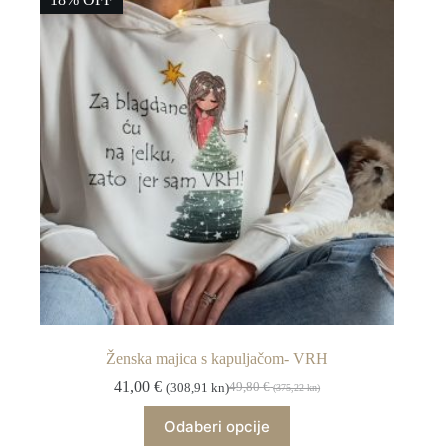
se
mogu
odabrati
na
stranici
proizvoda
Ženska majica s kapuljačom- VRH
41,00
€
49,80
€
(308,91 kn)
(375,22 kn)
Izvorna
Trenutna
cijena
cijena
Ovaj
Odaberi opcije
bila
je:
proizvod