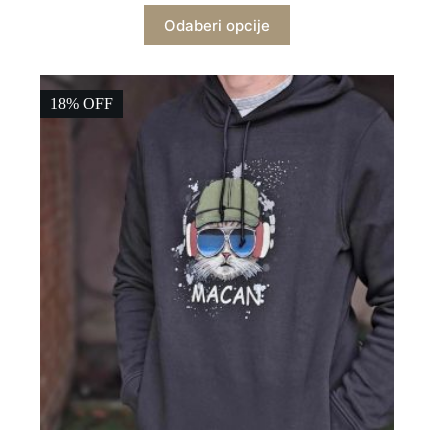
cijena
cijena
Ovaj
Odaberi opcije
bila
je:
proizvod
je:
41,00 €
ima
49,80 €
(308,91
više
(375,22
kn).
varijanti.
kn).
Opcije
18% OFF
se
mogu
odabrati
na
stranici
proizvoda