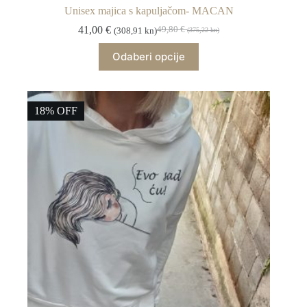
Unisex majica s kapuljačom- MACAN
41,00
€
49,80
€
(308,91 kn)
(375,22 kn)
Izvorna
Trenutna
cijena
cijena
Ovaj
Odaberi opcije
bila
je:
proizvod
je:
41,00 €
ima
49,80 €
(308,91
više
(375,22
kn).
varijanti.
kn).
Opcije
18% OFF
se
mogu
odabrati
na
stranici
proizvoda