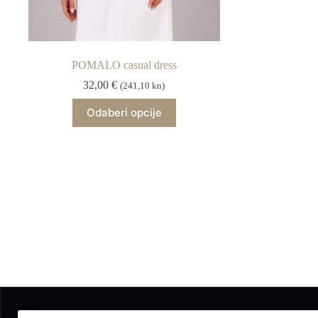
POMALO casual dress
32,00
€
(241,10 kn)
Ovaj
Odaberi opcije
proizvod
ima
više
varijanti.
Opcije
se
mogu
odabrati
na
stranici
proizvoda