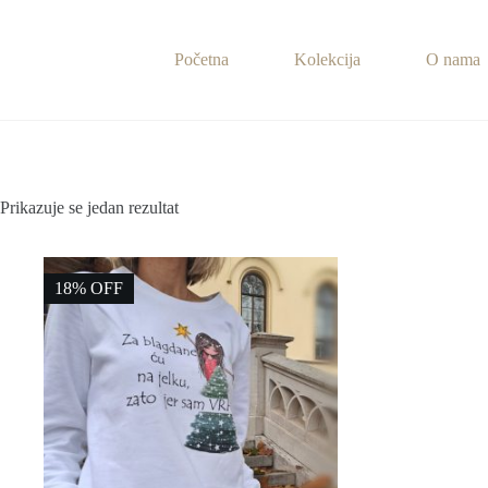
Preskoči
na
sadržaj
Početna
Kolekcija
O nama
Prikazuje se jedan rezultat
18% OFF