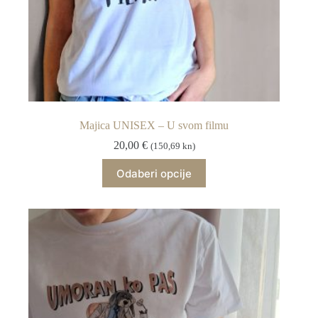
Majica UNISEX – U svom filmu
20,00
€
(150,69 kn)
Ovaj
Odaberi opcije
proizvod
ima
više
varijanti.
Opcije
se
mogu
odabrati
na
stranici
proizvoda