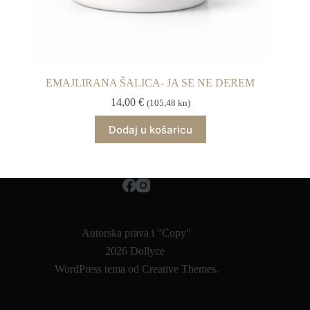
EMAJLIRANA ŠALICA- JA SE NE DEREM
14,00
€
(105,48 kn)
Dodaj u košaricu
Autorska prava i "Copy"
2026 Dollyce
WordPress tema od
Creative Themes
.