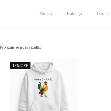
Preskoči
na
sadržaj
Početna
Kolekcija
O nama
Prikazuje se jedan rezultat
18% OFF