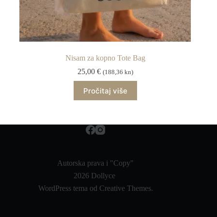
Nisam za kopno Tote Bag
25,00
€
(188,36 kn)
Pročitaj više
Autorska prava i "Copy"
2026 Dollyce
WordPress tema od
Creative Themes
.