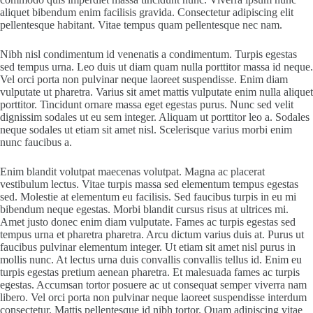
aliquet bibendum enim facilisis gravida. Consectetur adipiscing elit
pellentesque habitant. Vitae tempus quam pellentesque nec nam.
Nibh nisl condimentum id venenatis a condimentum. Turpis egestas
sed tempus urna. Leo duis ut diam quam nulla porttitor massa id neque.
Vel orci porta non pulvinar neque laoreet suspendisse. Enim diam
vulputate ut pharetra. Varius sit amet mattis vulputate enim nulla aliquet
porttitor. Tincidunt ornare massa eget egestas purus. Nunc sed velit
dignissim sodales ut eu sem integer. Aliquam ut porttitor leo a. Sodales
neque sodales ut etiam sit amet nisl. Scelerisque varius morbi enim
nunc faucibus a.
Enim blandit volutpat maecenas volutpat. Magna ac placerat
vestibulum lectus. Vitae turpis massa sed elementum tempus egestas
sed. Molestie at elementum eu facilisis. Sed faucibus turpis in eu mi
bibendum neque egestas. Morbi blandit cursus risus at ultrices mi.
Amet justo donec enim diam vulputate. Fames ac turpis egestas sed
tempus urna et pharetra pharetra. Arcu dictum varius duis at. Purus ut
faucibus pulvinar elementum integer. Ut etiam sit amet nisl purus in
mollis nunc. At lectus urna duis convallis convallis tellus id. Enim eu
turpis egestas pretium aenean pharetra. Et malesuada fames ac turpis
egestas. Accumsan tortor posuere ac ut consequat semper viverra nam
libero. Vel orci porta non pulvinar neque laoreet suspendisse interdum
consectetur. Mattis pellentesque id nibh tortor. Quam adipiscing vitae