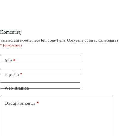
Komentiraj
Vaša adresa e-pošte neće biti objavljena.
Obavezna polja su označena sa
* (obavezno)
Ime
*
E-pošta
*
Web stranica
Dodaj komentar
*