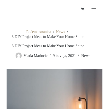
Preskoči
na
Košarica
sadržaj
Početna stranica
/
News
/
8 DIY Project Ideas to Make Your Home Shine
8 DIY Project Ideas to Make Your Home Shine
Vlada Marincic
9 travnja, 2021
News