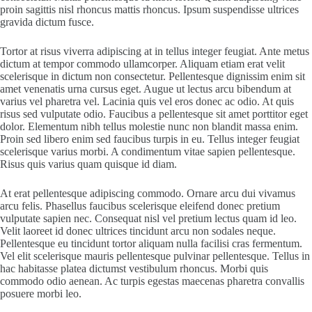
proin sagittis nisl rhoncus mattis rhoncus. Ipsum suspendisse ultrices
gravida dictum fusce.
Tortor at risus viverra adipiscing at in tellus integer feugiat. Ante metus
dictum at tempor commodo ullamcorper. Aliquam etiam erat velit
scelerisque in dictum non consectetur. Pellentesque dignissim enim sit
amet venenatis urna cursus eget. Augue ut lectus arcu bibendum at
varius vel pharetra vel. Lacinia quis vel eros donec ac odio. At quis
risus sed vulputate odio. Faucibus a pellentesque sit amet porttitor eget
dolor. Elementum nibh tellus molestie nunc non blandit massa enim.
Proin sed libero enim sed faucibus turpis in eu. Tellus integer feugiat
scelerisque varius morbi. A condimentum vitae sapien pellentesque.
Risus quis varius quam quisque id diam.
At erat pellentesque adipiscing commodo. Ornare arcu dui vivamus
arcu felis. Phasellus faucibus scelerisque eleifend donec pretium
vulputate sapien nec. Consequat nisl vel pretium lectus quam id leo.
Velit laoreet id donec ultrices tincidunt arcu non sodales neque.
Pellentesque eu tincidunt tortor aliquam nulla facilisi cras fermentum.
Vel elit scelerisque mauris pellentesque pulvinar pellentesque. Tellus in
hac habitasse platea dictumst vestibulum rhoncus. Morbi quis
commodo odio aenean. Ac turpis egestas maecenas pharetra convallis
posuere morbi leo.