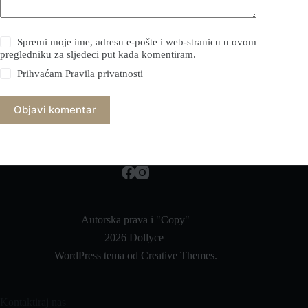
Spremi moje ime, adresu e-pošte i web-stranicu u ovom
pregledniku za sljedeci put kada komentiram.
Prihvaćam
Pravila privatnosti
Objavi komentar
Autorska prava i "Copy"
2026 Dollyce
WordPress tema od
Creative Themes
.
Kontaktiraj nas