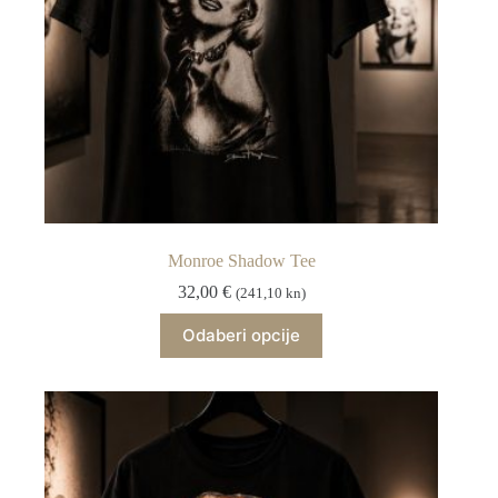
Monroe Shadow Tee
32,00
€
(241,10 kn)
Ovaj
Odaberi opcije
proizvod
ima
više
varijanti.
Opcije
se
mogu
odabrati