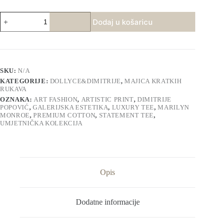
Monroe
Dodaj u košaricu
Eclipse
Tee
količina
SKU:
N/A
KATEGORIJE:
DOLLYCE&DIMITRIJE
,
MAJICA KRATKIH
RUKAVA
OZNAKA:
ART FASHION
,
ARTISTIC PRINT
,
DIMITRIJE
POPOVIĆ
,
GALERIJSKA ESTETIKA
,
LUXURY TEE
,
MARILYN
MONROE
,
PREMIUM COTTON
,
STATEMENT TEE
,
UMJETNIČKA KOLEKCIJA
Opis
Dodatne informacije