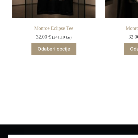
Monroe Eclipse Tee
Monro
32,00
€
32,
(241,10 kn)
Ovaj
Odaberi opcije
Oda
proizvod
ima
više
varijanti.
Opcije
se
mogu
odabrati
na
stranici
proizvoda