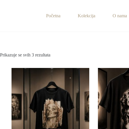
Preskoči
na
sadržaj
Početna
Kolekcija
O nama
Prikazuje se svih 3 rezultata