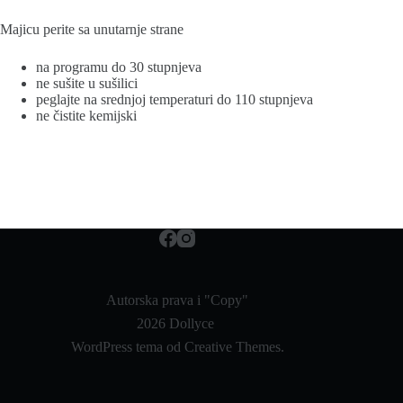
Majicu perite sa unutarnje strane
na programu do 30 stupnjeva
ne sušite u sušilici
peglajte na srednjoj temperaturi do 110 stupnjeva
ne čistite kemijski
Autorska prava i "Copy"
2026 Dollyce
WordPress tema od
Creative Themes
.