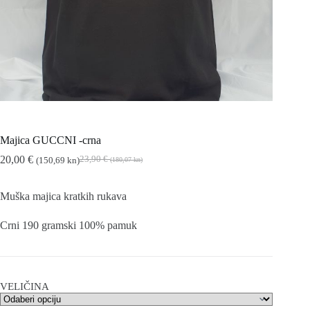
Majica GUCCNI -crna
20,00
€
23,90
€
(150,69 kn)
(180,07 kn)
Izvorna
Trenutna
cijena
cijena
bila
je:
Muška majica kratkih rukava
je:
20,00 €
23,90 €
(150,69
Crni 190 gramski 100% pamuk
(180,07
kn).
kn).
VELIČINA