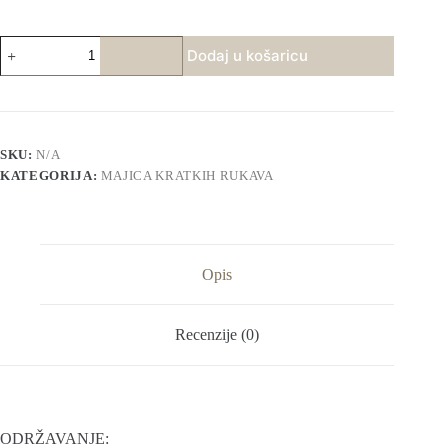
Majica
Dodaj u košaricu
GUCCNI
-
crna
količina
SKU:
N/A
KATEGORIJA:
MAJICA KRATKIH RUKAVA
Opis
Recenzije (0)
ODRŽAVANJE: