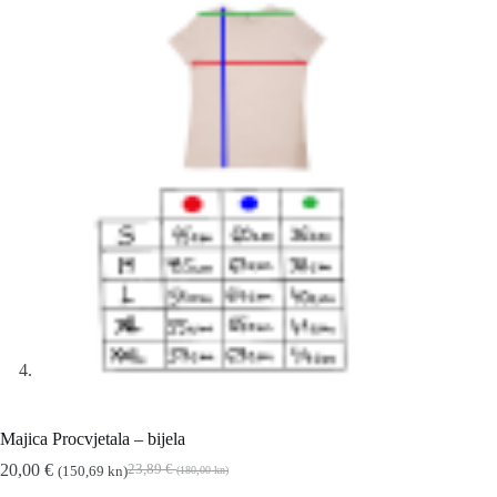
Majica Procvjetala – bijela
20,00
€
23,89
€
(150,69 kn)
(180,00 kn)
Izvorna
Trenutna