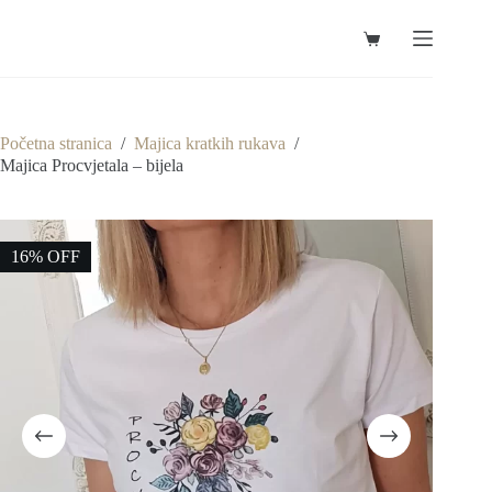
Preskoči
na
Košarica
sadržaj
Početna stranica
/
Majica kratkih rukava
/
Majica Procvjetala – bijela
16% OFF