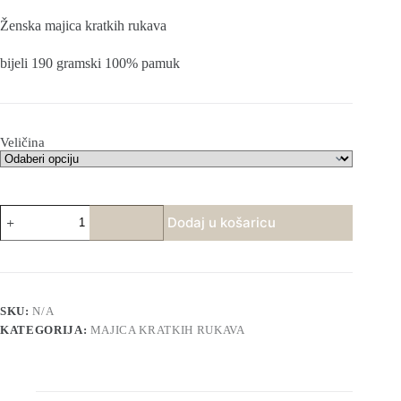
cijena
cijena
bila
je:
Ženska majica kratkih rukava
je:
20,00 €
23,89 €
(150,69
bijeli 190 gramski 100% pamuk
(180,00
kn).
kn).
Veličina
Majica
Dodaj u košaricu
Procvjetala
-
bijela
količina
SKU:
N/A
KATEGORIJA:
MAJICA KRATKIH RUKAVA