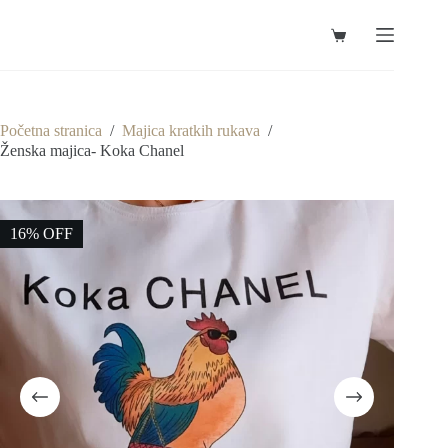
Preskoči
na
Košarica
sadržaj
Početna stranica
/
Majica kratkih rukava
/
Ženska majica- Koka Chanel
16% OFF