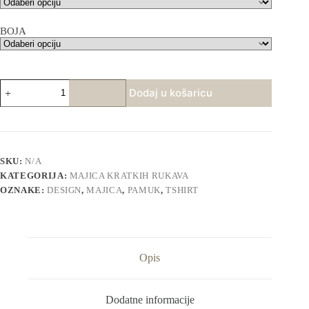
BOJA
Ženska
Dodaj u košaricu
majica-
Koka
Chanel
količina
SKU:
N/A
KATEGORIJA:
MAJICA KRATKIH RUKAVA
OZNAKE:
DESIGN
,
MAJICA
,
PAMUK
,
TSHIRT
Opis
Dodatne informacije