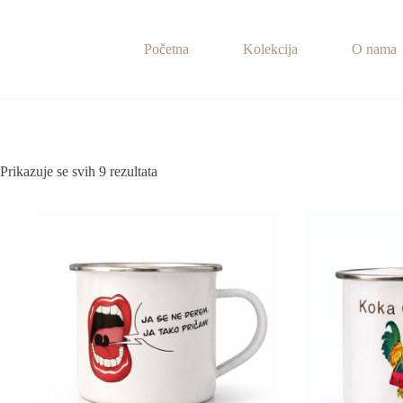
Preskoči
na
sadržaj
Početna
Kolekcija
O nama
Prikazuje se svih 9 rezultata