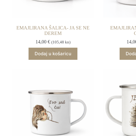
EMAJLIRANA ŠALICA- JA SE NE
EMAJLIRA
DEREM
14,00
€
14,
(105,48 kn)
Dodaj u košaricu
Doda