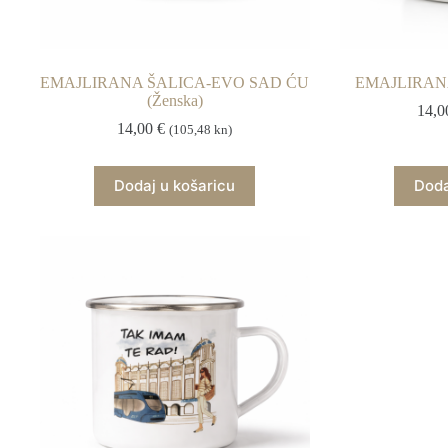
EMAJLIRANA ŠALICA-EVO SAD ĆU
EMAJLIRANA
(Ženska)
14,
14,00
€
(105,48 kn)
Dodaj u košaricu
Doda