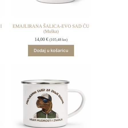
I
EMAJLIRANA ŠALICA-EVO SAD ĆU
(Muška)
14,00
€
(105,48 kn)
Dodaj u košaricu