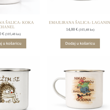
NA ŠALICA- KOKA
EMAJLIRANA ŠALICA- LAGANIN
CHANEL
14,00
€
(105,48 kn)
00
€
(105,48 kn)
j u košaricu
Dodaj u košaricu