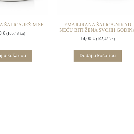
 ŠALICA-JEŽIM SE
EMAJLIRANA ŠALICA-NIKAD
NEĆU BITI ŽENA SVOJIH GODIN
00
€
(105,48 kn)
14,00
€
(105,48 kn)
j u košaricu
Dodaj u košaricu