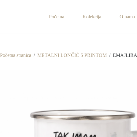
Preskoči
na
sadržaj
Početna
Kolekcija
O nama
Početna stranica
/
METALNI LONČIĆ S PRINTOM
/
EMAJLIRA