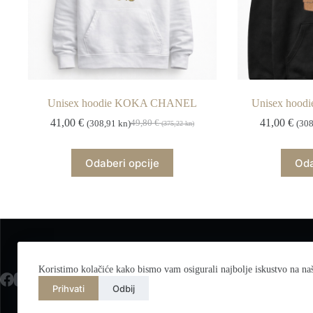
Unisex hoodie KOKA CHANEL
Unisex hoo
41,00
€
41,00
€
49,80
€
(308,91 kn)
(308
(375,22 kn)
Izvorna
Trenutna
cijena
cijena
bila
je:
Ovaj
Odaberi opcije
Oda
je:
41,00 €
proizvod
49,80 €
(308,91
ima
(375,22
kn).
više
kn).
varijanti.
Opcije
se
mogu
odabrati
na
Koristimo kolačiće kako bismo vam osigurali najbolje iskustvo na naš
stranici
Prihvati
Odbij
proizvoda