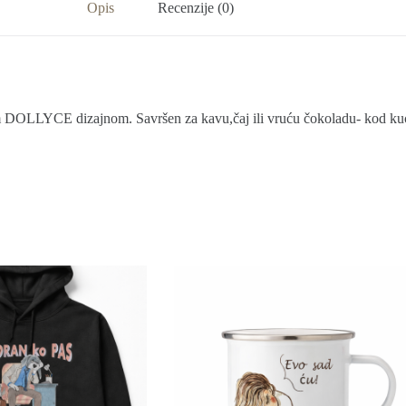
Opis
Recenzije (0)
m DOLLYCE dizajnom. Savršen za kavu,čaj ili vruću čokoladu- kod kuće,