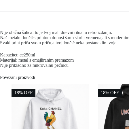
Nije obična šalica- to je tvoj mali dnevni ritual u retro izdanju.
Naš metalni lončićs printom donosi šarm starih vremena,ali s moderni
Svaki print priča svoju priču,a tvoj lončić neka postane dio tvoje.
Kapacitet: cc250ml
Materijal: metal s emajliranim premazom
Nije prikladno za mikrovalnu pećnicu
Povezani proizvodi
18% OFF
18% OFF