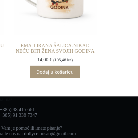
ĆU
EMAJLIRANA ŠALICA-NIKAD
NEĆU BITI ŽENA SVOJIH GODINA
14,00
€
(105,48 kn)
Dodaj u košaricu
raj nas
(+385) 98 415 661
(+385) 91 338 7347
 Vam je pomoć ili imate pitanje?
rajte nas na:
dollyce.posao@gmail.com