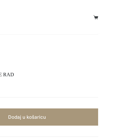
Košarica
E RAD
Dodaj u košaricu