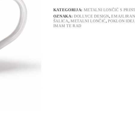
količina
KATEGORIJA:
METALNI LONČIĆ S PRIN
OZNAKA:
DOLLYCE DESIGN
,
EMAJLIRAN
ŠALICA
,
METALNI LONČIĆ
,
POKLON IDEJ
IMAM TE RAD