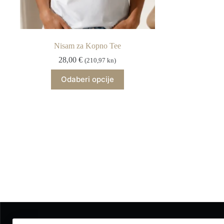
Nisam za Kopno Tee
28,00
€
(210,97 kn)
Ovaj
Odaberi opcije
proizvod
ima
više
varijanti.
Opcije
se
mogu
odabrati
na
stranici
proizvoda