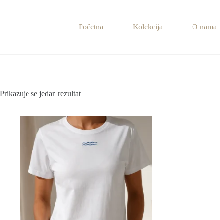
Preskoči
na
sadržaj
Početna
Kolekcija
O nama
Prikazuje se jedan rezultat