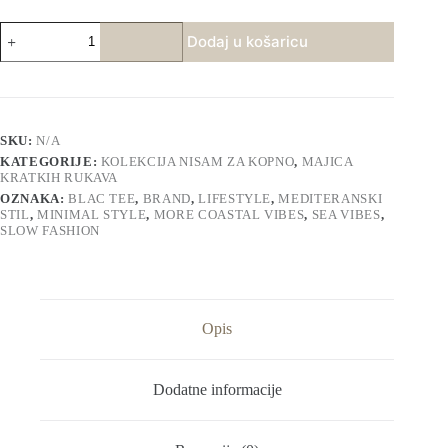
Nisam
Dodaj u košaricu
za
Kopno
Tee
količina
SKU:
N/A
KATEGORIJE:
KOLEKCIJA NISAM ZA KOPNO
,
MAJICA
KRATKIH RUKAVA
OZNAKA:
BLAC TEE
,
BRAND
,
LIFESTYLE
,
MEDITERANSKI
STIL
,
MINIMAL STYLE
,
MORE COASTAL VIBES
,
SEA VIBES
,
SLOW FASHION
Opis
Dodatne informacije