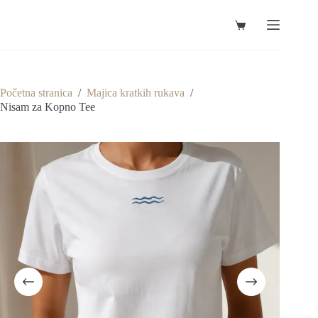
Preskoči
na
Košarica
sadržaj
Početna stranica
/
Majica kratkih rukava
/
Nisam za Kopno Tee