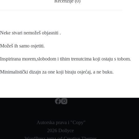
Recenzije (0)
Neke stvari nemožeš objasniti .
Možeš ih samo osjetiti.
Inspirirana morem,slobodom i tihim trenutcima koji ostaju s tobom.
Minimalistički dizajn za one koji biraju osjećaj, a ne buku.
Autorska prava i "Copy"
2026 Dollyce
WordPress tema od
Creative Themes
.