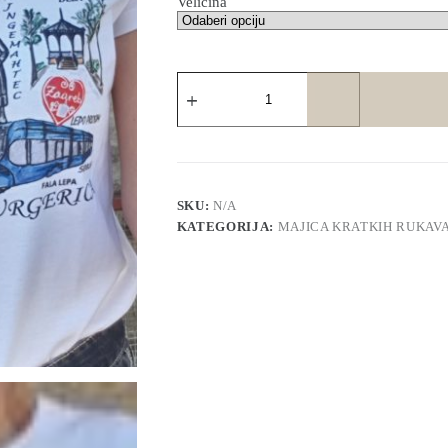
Veličina
Majica
Purgerica
-
bijela
količina
SKU:
N/A
KATEGORIJA:
MAJICA KRATKIH RUKAV