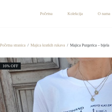
Preskoči
na
sadržaj
Početna
Kolekcija
O nama
Početna stranica
/
Majica kratkih rukava
/
Majica Purgerica – bijela
16% OFF