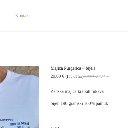
Kontakt
Majica Purgerica – bijela
20,00
€
23,90
€
(150,69 kn)
(180,07 kn)
Izvorna
Trenutna
cijena
cijena
bila
je:
Ženska majica kratkih rukava
je:
20,00 €
23,90 €
(150,69
bijeli 190 gramski 100% pamuk
(180,07
kn).
kn).