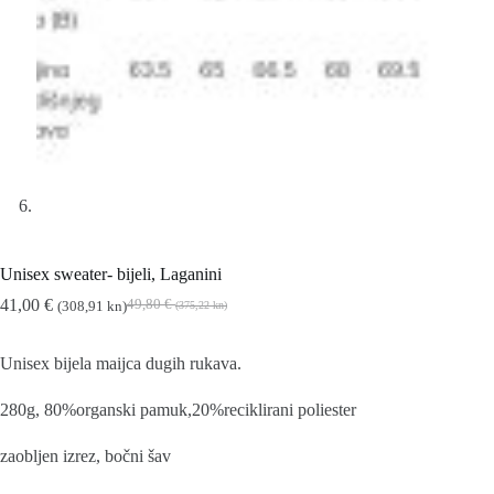
Unisex sweater- bijeli, Laganini
41,00
€
49,80
€
(308,91 kn)
(375,22 kn)
Izvorna
Trenutna
cijena
cijena
bila
je:
Unisex bijela maijca dugih rukava.
je:
41,00 €
49,80 €
(308,91
280g, 80%organski pamuk,20%reciklirani poliester
(375,22
kn).
kn).
zaobljen izrez, bočni šav