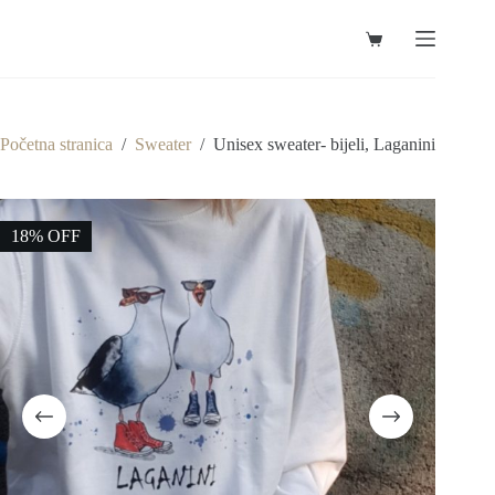
Preskoči
na
Košarica
sadržaj
Početna stranica
/
Sweater
/
Unisex sweater- bijeli, Laganini
18% OFF