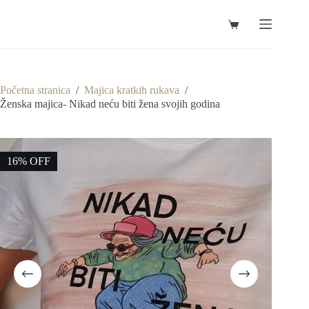
Preskoči
na
Košarica
sadržaj
Početna stranica
/
Majica kratkih rukava
/
Ženska majica- Nikad neću biti žena svojih godina
16% OFF