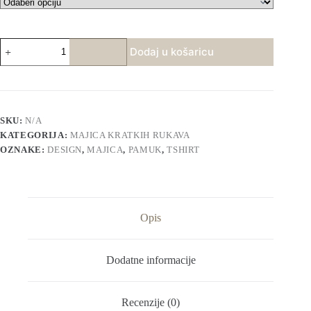
Ženska
Dodaj u košaricu
majica-
Nikad
neću
biti
žena
svojih
SKU:
N/A
godina
KATEGORIJA:
MAJICA KRATKIH RUKAVA
količina
OZNAKE:
DESIGN
,
MAJICA
,
PAMUK
,
TSHIRT
Opis
Dodatne informacije
Recenzije (0)