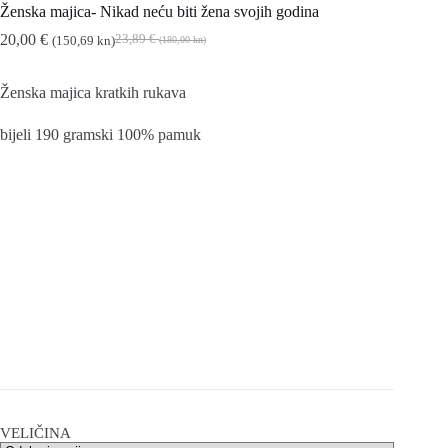
Ženska majica- Nikad neću biti žena svojih godina
20,00
€
23,89
€
(150,69 kn)
(180,00 kn)
Izvorna
Trenutna
cijena
cijena
bila
je:
Ženska majica kratkih rukava
je:
20,00 €
23,89 €
(150,69
bijeli 190 gramski 100% pamuk
(180,00
kn).
kn).
VELIČINA