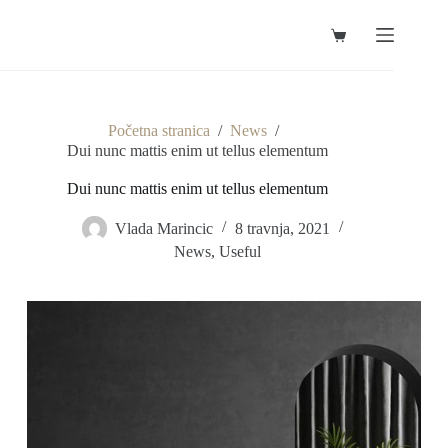
Preskoči
na
Košarica
sadržaj
Početna stranica
/
News
/
Dui nunc mattis enim ut tellus elementum
Dui nunc mattis enim ut tellus elementum
Vlada Marincic
8 travnja, 2021
News
,
Useful