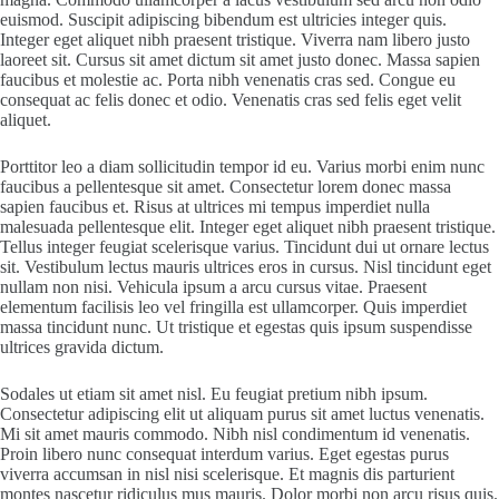
euismod. Suscipit adipiscing bibendum est ultricies integer quis.
Integer eget aliquet nibh praesent tristique. Viverra nam libero justo
laoreet sit. Cursus sit amet dictum sit amet justo donec. Massa sapien
faucibus et molestie ac. Porta nibh venenatis cras sed. Congue eu
consequat ac felis donec et odio. Venenatis cras sed felis eget velit
aliquet.
Porttitor leo a diam sollicitudin tempor id eu. Varius morbi enim nunc
faucibus a pellentesque sit amet. Consectetur lorem donec massa
sapien faucibus et. Risus at ultrices mi tempus imperdiet nulla
malesuada pellentesque elit. Integer eget aliquet nibh praesent tristique.
Tellus integer feugiat scelerisque varius. Tincidunt dui ut ornare lectus
sit. Vestibulum lectus mauris ultrices eros in cursus. Nisl tincidunt eget
nullam non nisi. Vehicula ipsum a arcu cursus vitae. Praesent
elementum facilisis leo vel fringilla est ullamcorper. Quis imperdiet
massa tincidunt nunc. Ut tristique et egestas quis ipsum suspendisse
ultrices gravida dictum.
Sodales ut etiam sit amet nisl. Eu feugiat pretium nibh ipsum.
Consectetur adipiscing elit ut aliquam purus sit amet luctus venenatis.
Mi sit amet mauris commodo. Nibh nisl condimentum id venenatis.
Proin libero nunc consequat interdum varius. Eget egestas purus
viverra accumsan in nisl nisi scelerisque. Et magnis dis parturient
montes nascetur ridiculus mus mauris. Dolor morbi non arcu risus quis.