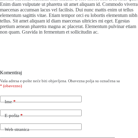
Enim diam vulputate ut pharetra sit amet aliquam id. Commodo viverra
maecenas accumsan lacus vel facilisis. Dui nunc mattis enim ut tellus
elementum sagittis vitae. Etiam tempor orci eu lobortis elementum nibh
tellus. Sit amet aliquam id diam maecenas ultricies mi eget. Egestas
pretium aenean pharetra magna ac placerat. Elementum pulvinar etiam
non quam. Gravida in fermentum et sollicitudin ac.
Komentiraj
Vaša adresa e-pošte neće biti objavljena.
Obavezna polja su označena sa
* (obavezno)
Ime
*
E-pošta
*
Web stranica