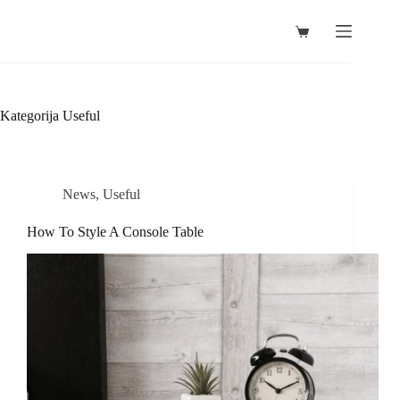
Preskoči
na
Košarica
sadržaj
Kategorija
Useful
News
,
Useful
How To Style A Console Table