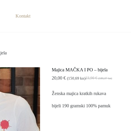
Kontakt
jela
Majica MAČKA I PO – bijela
20,00
€
23,90
€
(150,69 kn)
(180,07 kn)
Izvorna
Trenutna
cijena
cijena
bila
je:
Ženska majica kratkih rukava
je:
20,00 €
23,90 €
(150,69
bijeli 190 gramski 100% pamuk
(180,07
kn).
kn).