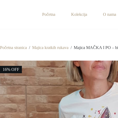
Preskoči
na
sadržaj
Početna
Kolekcija
O nama
Početna stranica
/
Majica kratkih rukava
/
Majica MAČKA I PO – bi
16% OFF