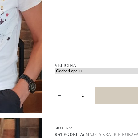
VELIČINA
Majica
MAČKA
I
PO
-
bijela
količina
SKU:
N/A
KATEGORIJA:
MAJICA KRATKIH RUKAV