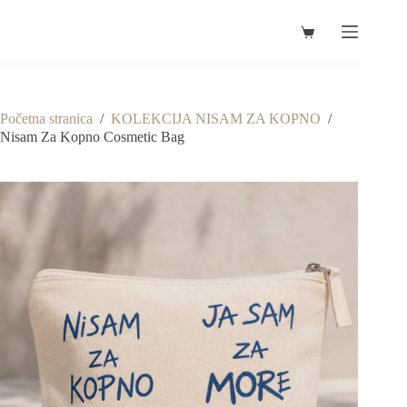
Preskoči
na
Košarica
sadržaj
Početna stranica
/
KOLEKCIJA NISAM ZA KOPNO
/
Nisam Za Kopno Cosmetic Bag