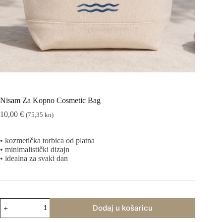
Nisam Za Kopno Cosmetic Bag
10,00
€
(75,35 kn)
• kozmetička torbica od platna
• minimalistički dizajn
• idealna za svaki dan
Nisam
Dodaj u košaricu
Za
Kopno