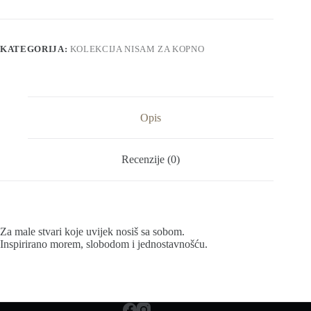
Cosmetic
Bag
količina
KATEGORIJA:
KOLEKCIJA NISAM ZA KOPNO
Opis
Recenzije (0)
Za male stvari koje uvijek nosiš sa sobom.
Inspirirano morem, slobodom i jednostavnošću.